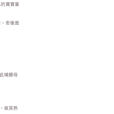
己的寶寶量
樣，愈後面
此哺餵母
，故其熱