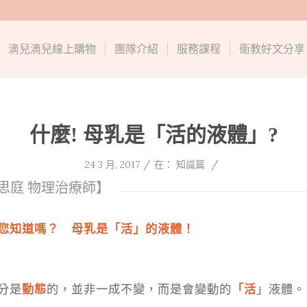
滴兒滴兒線上購物
團隊介紹
服務課程
衛教好文分享
什麼! 母乳是「活的液體」?
/
/
24 3 月, 2017
在：
知識篇
陳思庭 物理治療師】
您知道嗎？ 母乳是「活」的液體！
分是
動態
的，並非一成不變，而是會變動的
「
活
」液體。