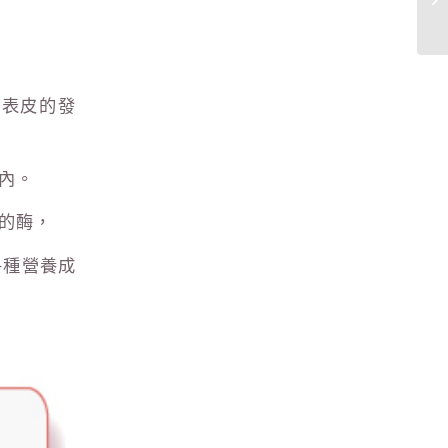
道表皮的發
內。
的酶，
各種營養成