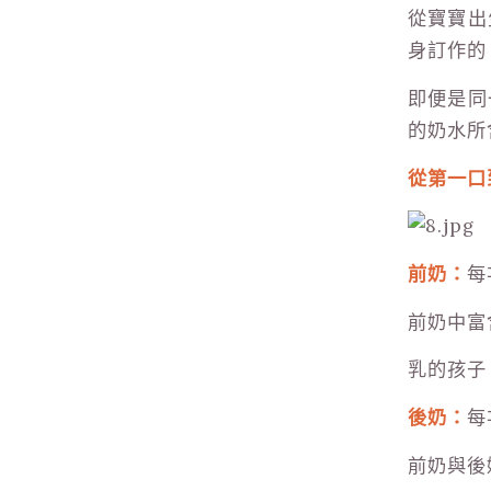
從寶寶出
身訂作的
即便是同
的奶水所
從第一口
前奶：
每
前奶中富
乳的孩子
後奶：
每
前奶與後