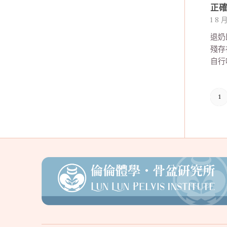
正確
1 8 月
退奶
殘存
自行吸
1