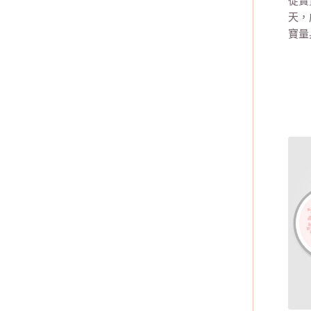
從寶
天，
寶量