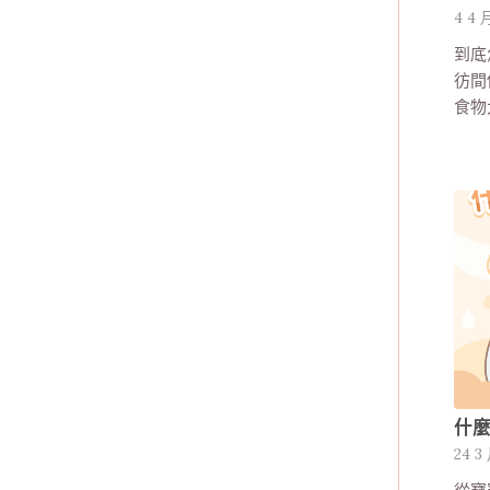
4 4 
到底
彷間
食物
什麼
24 3