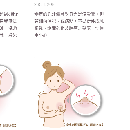
8 8 月, 2016
過48hr
穩定的乳汁囊腫對身體是沒影響，但
自我無法
若細菌侵犯、或病變，容易衍伸成乳
師，協助
腺炎、組織鈣化及腫瘤之疑慮，需慎
除！避免
重小心!