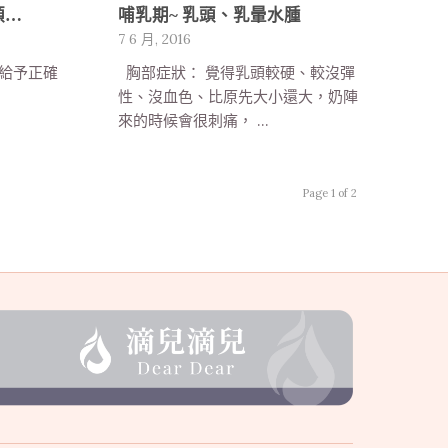
頭…
哺乳期~ 乳頭、乳暈水腫
7 6 月, 2016
給予正確
胸部症狀： 覺得乳頭較硬、較沒彈
性、沒血色、比原先大小還大，奶陣
來的時候會很刺痛， …
Page 1 of 2