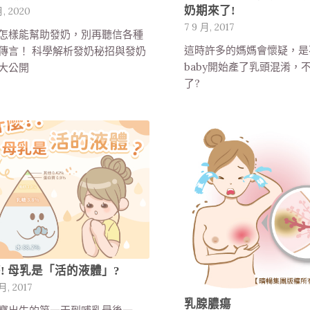
奶期來了!
月, 2020
7 9 月, 2017
怎樣能幫助發奶，別再聽信各種
這時許多的媽媽會懷疑，是
傳言！ 科學解析發奶秘招與發奶
baby開始產了乳頭混淆，
大公開
了?
! 母乳是「活的液體」?
 月, 2017
乳腺膿瘍