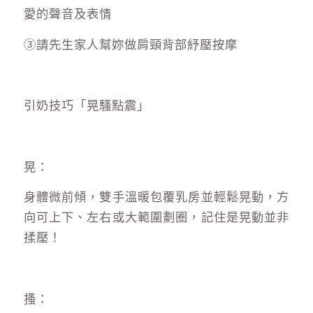
愛的聲音及表情
③請先生家人幫妳做肩頸背部紓壓按摩
引奶技巧「晃騷點震」
晃：
身體微前傾，雙手溫暖包覆乳房並輕鬆晃動，方
向可上下、左右或大範圍劃圈，記住是晃動並非
揉壓！
搔：